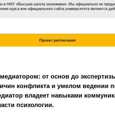
о в НИУ «Высшая школа экономики». Мы официально не предост
ния курса вне официального сайта университета являются де
Проект расписания
едиатором: от основ до экспертизы
ичин конфликта и умелом ведении п
диатор владеет навыками коммуник
асти психологии.