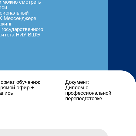
е можно смотреть
иси
сиональный
VK Мессенджере
ркинг
 государственного
ситета НИУ ВШЭ
ормат обучения:
Документ:
рямой эфир +
Диплом о
апись
профессиональной
переподготовке