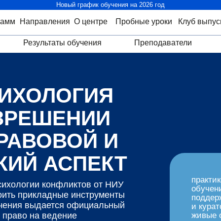
Новый график обучения на 2026 год
рамм
Направления
О центре
Пробные уроки
Клуб выпус
Результаты обучения
Преподаватели
СИХОЛОГИЯ
АЗРЕШЕНИИ
РАВОВОЙ И
КИЙ АСПЕКТ
практи
сихологии конфликтов от НИУ
обучен
оить прикладные инструменты
поддер
учения выдается официальный
и курат
право на ведение
живые 