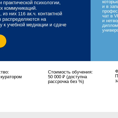
которы
 практической психологии,
и в зап
х коммуникаций.
профес
 из них 116 ак.ч. контактной
чат в 
ы распределяются на
и нетво
у к учебной медиации и сдаче
диплом
универ
Ф
тво:
Стоимость обучения:
П
 куратором
50 000 ₽ (доступна
з
рассрочка без %)