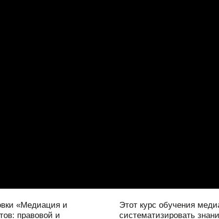
овки «Медиация и
Этот курс обучения меди
тов: правовой и
систематизировать знани