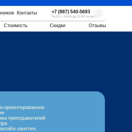
+7 (987) 540-5693
кников
Контакты
Пн-Пт: с 09-00 до 21-00 по мск
Стоимость
Скидки
Отзывы
ко-ориентированное
ие
жка преподавателей
ора
онлайн-занятия,