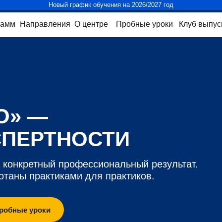
Новый график обучения на 2026/2027 год
рамм
Направления
О центре
Пробные уроки
Клуб выпус
О» —
СПЕРТНОСТИ
а конкретный профессиональный результат.
таны практиками для практиков.
робные уроки