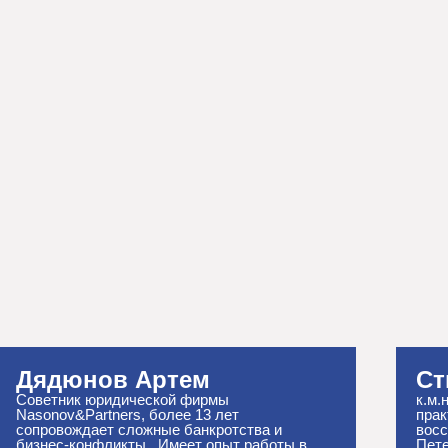
Дядюнов Артем
Ст
Советник юридической фирмы
к.м.
Nasonov&Partners, более 13 лет
прак
сопровождает сложные банкротства и
восс
бизнес-конфликты. Имеет опыт работы в
Пете