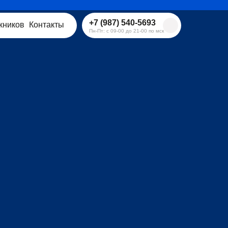
+7 (987) 540-5693
кников
Контакты
Пн-Пт: с 09-00 до 21-00 по мск