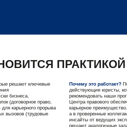
АНОВИТСЯ ПРАКТИКОЙ
рые решают ключевые
Почему это работает?
По
ения
действующие юристы, кот
иски бизнеса,
рекомендовать наши про
лок (договорное право,
Центра правового обесп
 для карьерного прорыва
карьерное преимущество.
ых вызовов (трудовые
а в проверенные коллега
инсайты от ведущих эксп
решают аналогичные зада